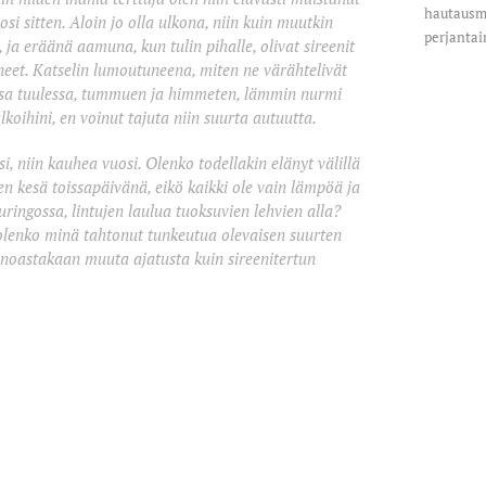
hautausma
osi sitten. Aloin jo olla ulkona, niin kuin muutkin
perjantai
, ja eräänä aamuna, kun tulin pihalle, olivat sireenit
eet. Katselin lumoutuneena, miten ne värähtelivät
sa tuulessa, tummuen ja himmeten, lämmin nurmi
alkoihini, en voinut tajuta niin suurta autuutta.
si, niin kauhea vuosi. Olenko todellakin elänyt välillä
nen kesä toissapäivänä, eikö kaikki ole vain lämpöä ja
auringossa, lintujen laulua tuoksuvien lehvien alla?
 olenko minä tahtonut tunkeutua olevaisen suurten
ainoastakaan muuta ajatusta kuin siree
nitertun