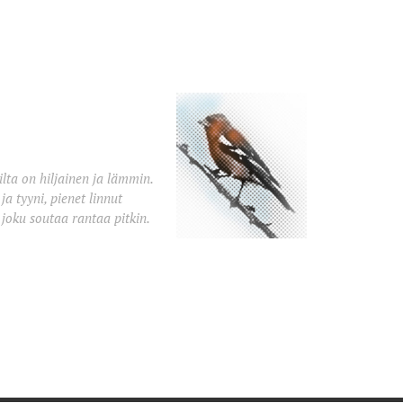
lta on hiljainen ja lämmin.
ja tyyni, pienet linnut
, joku soutaa rantaa pitkin.