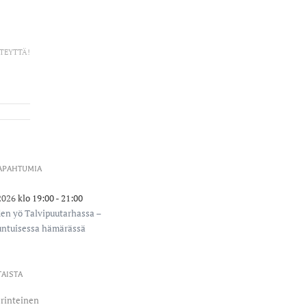
TEYTTÄ!
TAPAHTUMIA
2026
klo 19:00
- 21:00
den yö Talvipuutarhassa –
ntuisessa hämärässä
AISTA
erinteinen