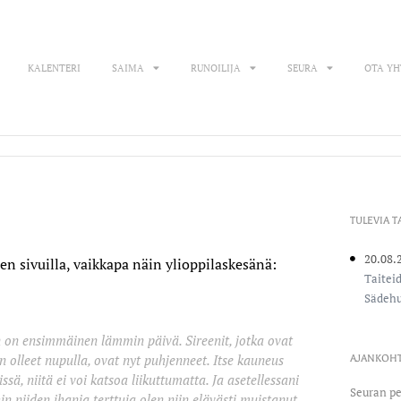
KALENTERI
SAIMA
RUNOILIJA
SEURA
OTA YH
TULEVIA 
20.08.
n sivuilla, vaikkapa näin ylioppilaskesänä:
Taitei
Sädehu
 on ensimmäinen lämmin päivä. Sireenit, jotka ovat
on olleet nupulla, ovat nyt puhjenneet. Itse kauneus
AJANKOHT
issä, niitä ei voi katsoa liikuttumatta. Ja asetellessani
Seuran p
in niiden ihania terttuja olen niin elävästi muistanut