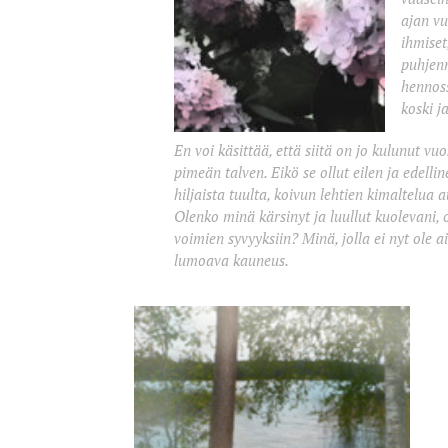
ajan vu
ihmiset
puhjenn
hennos
koski j
En voi käsittää, että siitä on jo kulunut vuo
pimeän talven. Eikö se ollut eilen ja edelli
hiljaista tuulta, koivun lehtien kimaltelua 
Olenko minä kärsinyt ja luullut kuolevani,
voimien syvyyksiin? Minä, jolla ei nyt ole 
l
umoava kauneus.