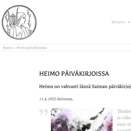
ETUSIVU
Etusivu
»
Heimo päiväkirjoissa
HEIMO PÄIVÄKIRJOISSA
Heimo on vahvasti läsnä Saiman päiväkirjoje
11.6.1932 Heimossa.
Tänään
jo viik
asuu ni
vaaseih