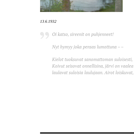
13.6.1932
Oi katso, sireenit on puhjenneet!
Nyt hymyy joka pensas lumottuna – –
Kielot tuoksuvat sanomattoman suloisesti, i
Koivut seisovat onnellisina, järvi on vaalea 
laulavat suloisia laulujaan. Airot loiskuvat