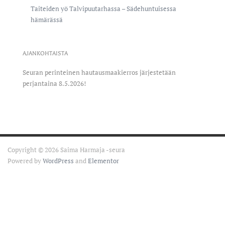
Taiteiden yö Talvipuutarhassa – Sädehuntuisessa
hämärässä
AJANKOHTAISTA
Seuran perinteinen hautausmaakierros järjestetään
perjantaina 8.5.2026!
Copyright © 2026 Saima Harmaja -seura
Powered by
WordPress
and
Elementor