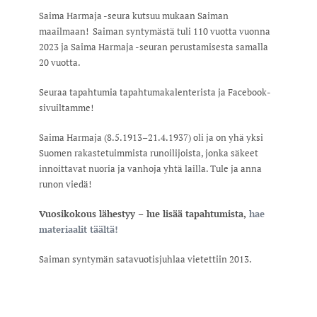
Saima Harmaja -seura kutsuu mukaan Saiman
maailmaan! Saiman syntymästä tuli 110 vuotta vuonna
2023 ja Saima Harmaja -seuran perustamisesta samalla
20 vuotta.
Seuraa tapahtumia tapahtumakalenterista ja Facebook-
sivuiltamme!
Saima Harmaja (8.5.1913–21.4.1937) oli ja on yhä yksi
Suomen rakastetuimmista runoilijoista, jonka säkeet
innoittavat nuoria ja vanhoja yhtä lailla. Tule ja anna
runon viedä!
Vuosikokous lähestyy – lue lisää tapahtumista,
hae
materiaalit täältä!
Saiman syntymän satavuotisjuhlaa vietettiin 2013.