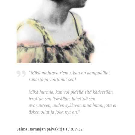
”
Mikä mahtava riemu, kun on kamppaillut
runosta ja voittanut sen!
Mikä hurmio, kun voi pidellä sitä kädessään,
irrottaa sen itsestään, lähettää sen
avaruuteen, uuden sykkivän maailman, jota ei
äsken ollut ja joka nyt on.
”
Saima Harmajan päiväkirja 15.8.1932