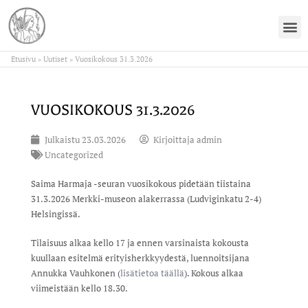
Etusivu
»
Uutiset
»
Vuosikokous 31.3.2026
VUOSIKOKOUS 31.3.2026
Julkaistu
23.03.2026
Kirjoittaja
admin
Uncategorized
Saima Harmaja -seuran vuosikokous pidetään tiistaina
31.3.2026 Merkki-museon alakerrassa (Ludviginkatu 2-4)
Helsingissä.
Tilaisuus alkaa kello 17 ja ennen varsinaista kokousta
kuullaan esitelmä erityisherkkyydestä, luennoitsijana
Annukka Vauhkonen (
lisätietoa täällä
). Kokous alkaa
viimeistään kello 18.30.