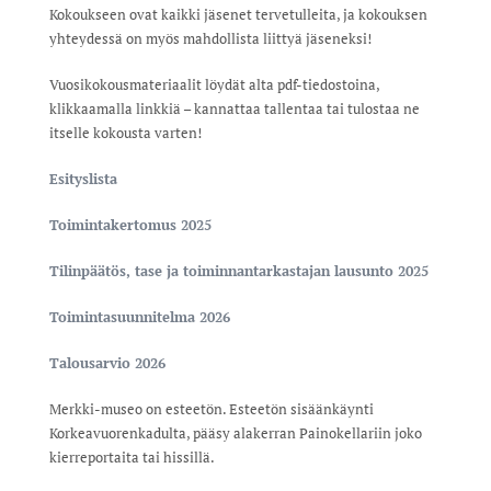
Kokoukseen ovat kaikki jäsenet tervetulleita, ja kokouksen
yhteydessä on myös mahdollista liittyä jäseneksi!
Vuosikokousmateriaalit löydät alta pdf-tiedostoina,
klikkaamalla linkkiä – kannattaa tallentaa tai tulostaa ne
itselle kokousta varten!
Esityslista
Toimintakertomus 2025
Tilinpäätös, tase ja toiminnantarkastajan lausunto 2025
Toimintasuunnitelma 2026
Talousarvio 2026
Merkki-museo on esteetön. Esteetön sisäänkäynti
Korkeavuorenkadulta, pääsy alakerran Painokellariin joko
kierreportaita tai hissillä.