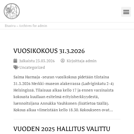
Etusivu
»
Archives for admin
VUOSIKOKOUS 31.3.2026
Julkaistu
23.03.2026
Kirjoittaja
admin
Uncategorized
Saima Harmaja -seuran vuosikokous pidetään tiistaina
31.3.2026 Merkki-museon alakerrassa (Ludviginkatu 2-4)
Helsingissä. Tilaisuus alkaa kello 17 ja ennen varsinaista
kokousta kuullaan esitelmä erityisherkkyydestä,
luennoitsijana Annukka Vauhkonen (lisätietoa täällä).
Kokous alkaa viimeistään kello 18.30. Kokoukseen ovat...
VUODEN 2025 HALLITUS VALITTU