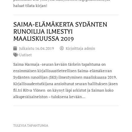
haluat tilata kirjan!
SAIMA-ELÄMÄKERTA SYDÄNTEN
RUNOILIJA ILMESTYI
MAALISKUUSSA 2019
Julkaistu
16.04.2019
Kirjoittaja
admin
Uutiset
Saima Harmaja -seuran kevään tärkein tapahtuma on
ensimmäisen kirjallisuustieteellisen Saima-elämäkerran
Sydänten runoilijan (SKS) ilmestyminen maaliskuussa 2019.
Kirjallisuudentutkijana ansioitunut seuran hallituksen jäsen
fil.tri Ritva Ylönen on käynyt läpi arkistot ja Saiman koko
alkuperäisaineiston – tuloksena kevään...
TULEVIA TAPAHTUMIA