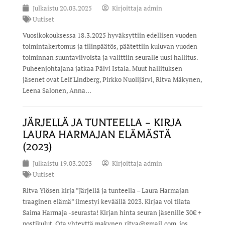
Julkaistu
20.03.2025
Kirjoittaja
admin
Uutiset
Vuosikokouksessa 18.3.2025 hyväksyttiin edellisen vuoden
toimintakertomus ja tilinpäätös, päätettiin kuluvan vuoden
toiminnan suuntaviivoista ja valittiin seuralle uusi hallitus.
Puheenjohtajana jatkaa Päivi Istala. Muut hallituksen
jäsenet ovat Leif Lindberg, Pirkko Nuolijärvi, Ritva Mäkynen,
Leena Salonen, Anna...
JÄRJELLÄ JA TUNTEELLA – KIRJA
LAURA HARMAJAN ELÄMÄSTÄ
(2023)
Julkaistu
19.03.2023
Kirjoittaja
admin
Uutiset
Ritva Ylösen kirja ”Järjellä ja tunteella – Laura Harmajan
traaginen elämä” ilmestyi keväällä 2023. Kirjaa voi tilata
Saima Harmaja -seurasta! Kirjan hinta seuran jäsenille 30€ +
postikulut. Ota yhteyttä makynen.ritva@gmail.com, jos