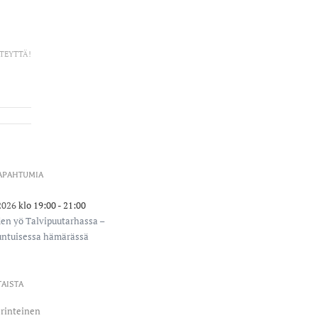
TEYTTÄ!
TAPAHTUMIA
2026
klo 19:00
- 21:00
den yö Talvipuutarhassa –
ntuisessa hämärässä
AISTA
erinteinen