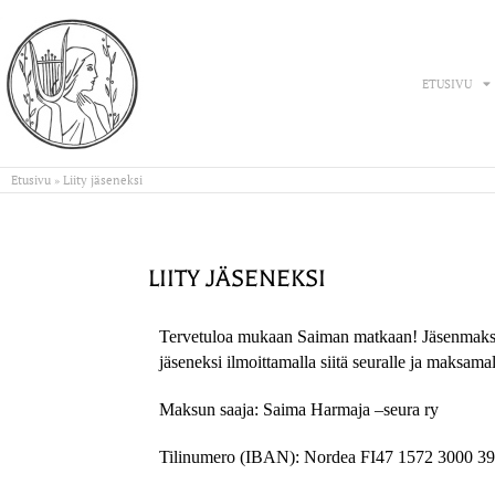
ETUSIVU
Etusivu
»
Liity jäseneksi
LIITY JÄSENEKSI
Tervetuloa mukaan Saiman matkaan! Jäsenmaksu
jäseneksi ilmoittamalla siitä seuralle ja maksam
Maksun saaja: Saima Harmaja –seura ry
Tilinumero (IBAN): Nordea FI47 1572 3000 3