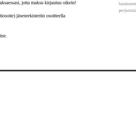
aksaessasi, jotta maksu kirjautuu oikein!
hautausma
perjantai
iosoite) jäsenrekisteriin osoitteella
tse.