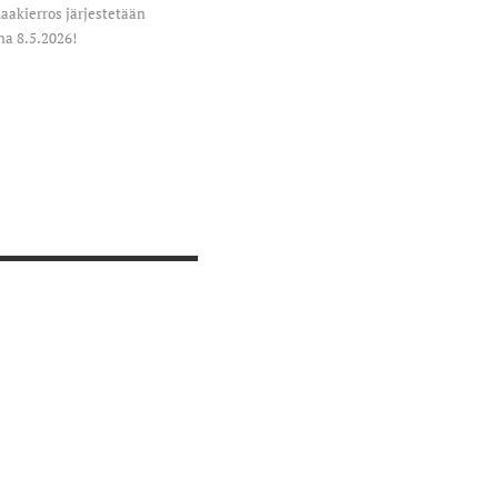
akierros järjestetään
na 8.5.2026!