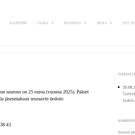
KALENTERI
SAIMA
RUNOILIJA
SEURA
OTA YH
TULEVIA 
20.08.
n suuruus on 25 euroa (vuonna 2025). Pääset
Taitei
alla jäsenmaksun seuraavin tiedoin:
Sädehu
AJANKOHT
938 43
Seuran p