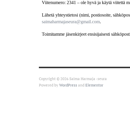
Viitenumero: 2341 – ole hyvä ja käytä viitettä m
Lähetä yhteystietosi (nimi, postiosoite, sähköpost
saimaharmajaseura@gmail.com
.
Toimitamme jäsenkirjeet ensisijaisesti sähköposti
Copyright © 2026 Saima Harmaja -seura
Powered by
WordPress
and
Elementor